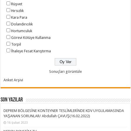
Rüşvet
Hırsızlık
Kara Para
Dolandırıcılık
Hortumculuk
Görevi Kötüye Kullanma
Torpil
İhaleye Fesat Karıştırma
Sonuçları görüntüle
Anket Arşivi
Son Yazılar
DEPREM BÖLGESİNE KONTEYNER TESLİMLERİNDE KDV UYGULAMASINDA
YAŞANAN SORUNLAR/ Abdullah ÇAVUŞ(16.02.2022)
16 Şubat 2023