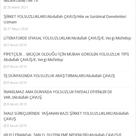
NEDEN DENETİM TV
20 Aralık 2021
ŞİRKET YOLSUZLUKLARI/Abdullah ÇAVUŞ/Hile ve Suistimal Denetimleri
Uzmanı
27 Mayıs 2020
LİTERATÜRDE SİYASAL YOLSUZLUKLAR/Abdullah ÇAVUŞ/E. Vergi Müfettişi
9 Kasım 2019
PİPETÇİLİK…!(KÜÇÜK OLDUĞU İÇİN MÜBAH GÖRÜLEN YOLSUZLUK TİPİ)
Abdullah ÇAVUŞ/E. Vergi Müfettişi
8 Kasım 2019
İŞ DÜNYASINDA YOLSUZLUK ARAŞTIRMALARI/Abdullah ÇAVUŞ
8 Kasım 2019
İNANILMAZ AMA DÜNYADA YOLSUZLUK FAYDALI DİYENLER DE
VAR..!Abdullah ÇAVUŞ
8 Kasım 2019
İHALE SÜREÇLERİNDE YAŞANAN BAZI ŞİRKET YOLSUZLUKLARI/Abdullah
ÇAVUŞ
8 Kasım 2019
HİLELİ FİNANSAL TABLO DÜZENLEME NEDENLERİ/Abdullah ÇAVUŞ/E.