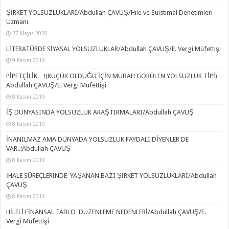
ŞİRKET YOLSUZLUKLARI/Abdullah ÇAVUŞ/Hile ve Suistimal Denetimleri
Uzmanı
27 Mayıs 2020
LİTERATÜRDE SİYASAL YOLSUZLUKLAR/Abdullah ÇAVUŞ/E. Vergi Müfettişi
9 Kasım 2019
PİPETÇİLİK…!(KÜÇÜK OLDUĞU İÇİN MÜBAH GÖRÜLEN YOLSUZLUK TİPİ)
Abdullah ÇAVUŞ/E. Vergi Müfettişi
8 Kasım 2019
İŞ DÜNYASINDA YOLSUZLUK ARAŞTIRMALARI/Abdullah ÇAVUŞ
8 Kasım 2019
İNANILMAZ AMA DÜNYADA YOLSUZLUK FAYDALI DİYENLER DE
VAR..!Abdullah ÇAVUŞ
8 Kasım 2019
İHALE SÜREÇLERİNDE YAŞANAN BAZI ŞİRKET YOLSUZLUKLARI/Abdullah
ÇAVUŞ
8 Kasım 2019
HİLELİ FİNANSAL TABLO DÜZENLEME NEDENLERİ/Abdullah ÇAVUŞ/E.
Vergi Müfettişi