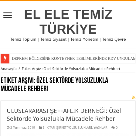
EL ELE TEMİZ
TÜRKİYE
Temiz Toplum | Temiz Siyaset | Temiz Yönetim | Temiz Çevre
DEPREM BÖLGESİNE KONTEYNER TESLİMLERİNDE KDV UYGULAMASI
Anasayfa
/
Etiket Arşivi: Özel Sektörde Yolsuzlukla Mücadele Rehberi
Etiket Arşivi:
Özel Sektörde Yolsuzlukla
Mücadele Rehberi
ULUSLARARASI ŞEFFAFLIK DERNEĞİ: Özel
Sektörde Yolsuzlukla Mücadele Rehberi
2 Temmuz 2019
E- KİTAP
,
ŞİRKET YOLSUZLUKLARI
,
YAYINLAR
0