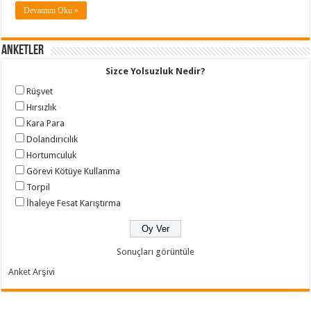
Devamını Oku »
Anketler
Sizce Yolsuzluk Nedir?
Rüşvet
Hırsızlık
Kara Para
Dolandırıcılık
Hortumculuk
Görevi Kötüye Kullanma
Torpil
İhaleye Fesat Karıştırma
Sonuçları görüntüle
Anket Arşivi