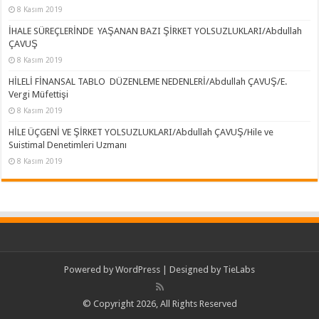
8 Kasım 2019
İHALE SÜREÇLERİNDE YAŞANAN BAZI ŞİRKET YOLSUZLUKLARI/Abdullah
ÇAVUŞ
8 Kasım 2019
HİLELİ FİNANSAL TABLO DÜZENLEME NEDENLERİ/Abdullah ÇAVUŞ/E.
Vergi Müfettişi
8 Kasım 2019
HİLE ÜÇGENİ VE ŞİRKET YOLSUZLUKLARI/Abdullah ÇAVUŞ/Hile ve
Suistimal Denetimleri Uzmanı
8 Kasım 2019
Powered by
WordPress
| Designed by
TieLabs
© Copyright 2026, All Rights Reserved