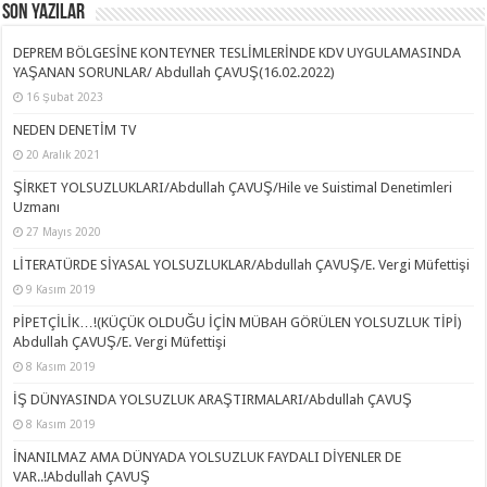
Son Yazılar
DEPREM BÖLGESİNE KONTEYNER TESLİMLERİNDE KDV UYGULAMASINDA
YAŞANAN SORUNLAR/ Abdullah ÇAVUŞ(16.02.2022)
16 Şubat 2023
NEDEN DENETİM TV
20 Aralık 2021
ŞİRKET YOLSUZLUKLARI/Abdullah ÇAVUŞ/Hile ve Suistimal Denetimleri
Uzmanı
27 Mayıs 2020
LİTERATÜRDE SİYASAL YOLSUZLUKLAR/Abdullah ÇAVUŞ/E. Vergi Müfettişi
9 Kasım 2019
PİPETÇİLİK…!(KÜÇÜK OLDUĞU İÇİN MÜBAH GÖRÜLEN YOLSUZLUK TİPİ)
Abdullah ÇAVUŞ/E. Vergi Müfettişi
8 Kasım 2019
İŞ DÜNYASINDA YOLSUZLUK ARAŞTIRMALARI/Abdullah ÇAVUŞ
8 Kasım 2019
İNANILMAZ AMA DÜNYADA YOLSUZLUK FAYDALI DİYENLER DE
VAR..!Abdullah ÇAVUŞ