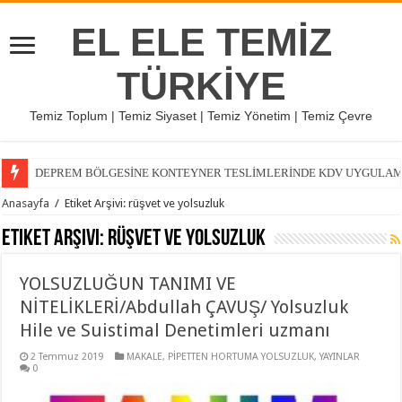
EL ELE TEMİZ
TÜRKİYE
Temiz Toplum | Temiz Siyaset | Temiz Yönetim | Temiz Çevre
DEPREM BÖLGESİNE KONTEYNER TESLİMLERİNDE KDV UYGULAMASI
Anasayfa
/
Etiket Arşivi: rüşvet ve yolsuzluk
Etiket Arşivi:
rüşvet ve yolsuzluk
YOLSUZLUĞUN TANIMI VE
NİTELİKLERİ/Abdullah ÇAVUŞ/ Yolsuzluk
Hile ve Suistimal Denetimleri uzmanı
2 Temmuz 2019
MAKALE
,
PİPETTEN HORTUMA YOLSUZLUK
,
YAYINLAR
0