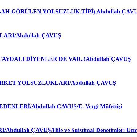
GÖRÜLEN YOLSUZLUK TİPİ) Abdullah ÇAVUŞ/E.
ARI/Abdullah ÇAVUŞ
YDALI DİYENLER DE VAR..!Abdullah ÇAVUŞ
RKET YOLSUZLUKLARI/Abdullah ÇAVUŞ
LERİ/Abdullah ÇAVUŞ/E. Vergi Müfettişi
ullah ÇAVUŞ/Hile ve Suistimal Denetimleri Uzm