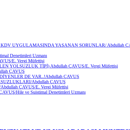
DV UYGULAMASINDA YAŞANAN SORUNLAR/ Abdullah ÇAVU
al Denetimleri Uzmanı
/E. Vergi Müfettişi
OLSUZLUK TİPİ) Abdullah ÇAVUŞ/E. Vergi Müfettişi
llah ÇAVUŞ
YENLER DE VAR..!Abdullah ÇAVUŞ
SUZLUKLARI/Abdullah ÇAVUŞ
lah ÇAVUŞ/E. Vergi Müfettişi
/Hile ve Suistimal Denetimleri Uzmanı