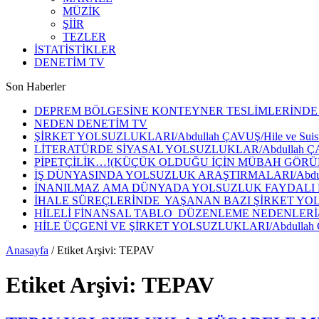
MÜZİK
ŞİİR
TEZLER
İSTATİSTİKLER
DENETİM TV
Son Haberler
DEPREM BÖLGESİNE KONTEYNER TESLİMLERİNDE K
NEDEN DENETİM TV
ŞİRKET YOLSUZLUKLARI/Abdullah ÇAVUŞ/Hile ve Suistim
LİTERATÜRDE SİYASAL YOLSUZLUKLAR/Abdullah ÇAVUŞ
PİPETÇİLİK…!(KÜÇÜK OLDUĞU İÇİN MÜBAH GÖRÜLEN Y
İŞ DÜNYASINDA YOLSUZLUK ARAŞTIRMALARI/Abdu
İNANILMAZ AMA DÜNYADA YOLSUZLUK FAYDALI Dİ
İHALE SÜREÇLERİNDE YAŞANAN BAZI ŞİRKET YOL
HİLELİ FİNANSAL TABLO DÜZENLEME NEDENLERİ/Abdul
HİLE ÜÇGENİ VE ŞİRKET YOLSUZLUKLARI/Abdullah ÇAVUŞ
Anasayfa
/
Etiket Arşivi: TEPAV
Etiket Arşivi:
TEPAV