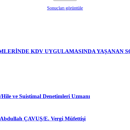
Sonuçları görüntüle
ERİNDE KDV UYGULAMASINDA YAŞANAN SORUN
 ve Suistimal Denetimleri Uzmanı
llah ÇAVUŞ/E. Vergi Müfettişi