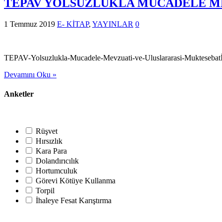
TEPAV YOLSUZLUKLA MÜCADELE M
1 Temmuz 2019
E- KİTAP
,
YAYINLAR
0
TEPAV-Yolsuzlukla-Mucadele-Mevzuati-ve-Uluslararasi-Muktesebatİ
Devamını Oku »
Anketler
Rüşvet
Hırsızlık
Kara Para
Dolandırıcılık
Hortumculuk
Görevi Kötüye Kullanma
Torpil
İhaleye Fesat Karıştırma