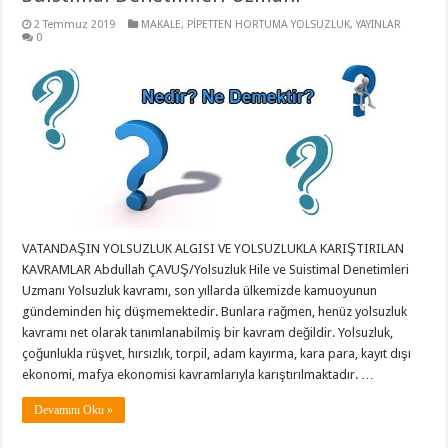
2 Temmuz 2019
MAKALE
,
PİPETTEN HORTUMA YOLSUZLUK
,
YAYINLAR
0
VATANDAŞIN YOLSUZLUK ALGISI VE YOLSUZLUKLA KARIŞTIRILAN
KAVRAMLAR Abdullah ÇAVUŞ/Yolsuzluk Hile ve Suistimal Denetimleri
Uzmanı Yolsuzluk kavramı, son yıllarda ülkemizde kamuoyunun
gündeminden hiç düşmemektedir. Bunlara rağmen, henüz yolsuzluk
kavramı net olarak tanımlanabilmiş bir kavram değildir. Yolsuzluk,
çoğunlukla rüşvet, hırsızlık, torpil, adam kayırma, kara para, kayıt dışı
ekonomi, mafya ekonomisi kavramlarıyla karıştırılmaktadır. …
Devamını Oku »