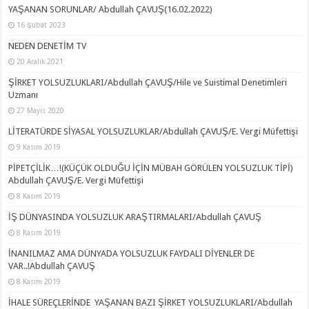
YAŞANAN SORUNLAR/ Abdullah ÇAVUŞ(16.02.2022)
16 Şubat 2023
NEDEN DENETİM TV
20 Aralık 2021
ŞİRKET YOLSUZLUKLARI/Abdullah ÇAVUŞ/Hile ve Suistimal Denetimleri
Uzmanı
27 Mayıs 2020
LİTERATÜRDE SİYASAL YOLSUZLUKLAR/Abdullah ÇAVUŞ/E. Vergi Müfettişi
9 Kasım 2019
PİPETÇİLİK…!(KÜÇÜK OLDUĞU İÇİN MÜBAH GÖRÜLEN YOLSUZLUK TİPİ)
Abdullah ÇAVUŞ/E. Vergi Müfettişi
8 Kasım 2019
İŞ DÜNYASINDA YOLSUZLUK ARAŞTIRMALARI/Abdullah ÇAVUŞ
8 Kasım 2019
İNANILMAZ AMA DÜNYADA YOLSUZLUK FAYDALI DİYENLER DE
VAR..!Abdullah ÇAVUŞ
8 Kasım 2019
İHALE SÜREÇLERİNDE YAŞANAN BAZI ŞİRKET YOLSUZLUKLARI/Abdullah