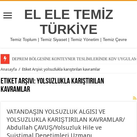
EL ELE TEMİZ
TÜRKİYE
Temiz Toplum | Temiz Siyaset | Temiz Yönetim | Temiz Çevre
DEPREM BÖLGESİNE KONTEYNER TESLİMLERİNDE KDV UYGULAMASI
Anasayfa
/
Etiket Arşivi: yolsuzlukla karıştırılan kavramlar
Etiket Arşivi:
yolsuzlukla karıştırılan
kavramlar
VATANDAŞIN YOLSUZLUK ALGISI VE
YOLSUZLUKLA KARIŞTIRILAN KAVRAMLAR/
Abdullah ÇAVUŞ/Yolsuzluk Hile ve
Suistimal Denetimleri Uzmanı