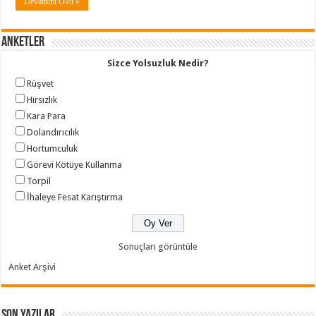
Devamını Oku »
Anketler
Sizce Yolsuzluk Nedir?
Rüşvet
Hırsızlık
Kara Para
Dolandırıcılık
Hortumculuk
Görevi Kötüye Kullanma
Torpil
İhaleye Fesat Karıştırma
Sonuçları görüntüle
Anket Arşivi
Son Yazılar