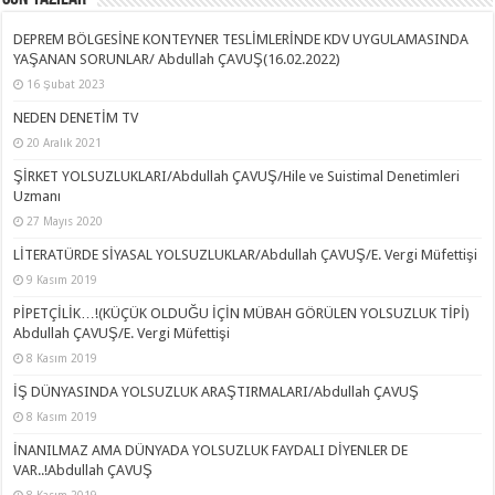
DEPREM BÖLGESİNE KONTEYNER TESLİMLERİNDE KDV UYGULAMASINDA
YAŞANAN SORUNLAR/ Abdullah ÇAVUŞ(16.02.2022)
16 Şubat 2023
NEDEN DENETİM TV
20 Aralık 2021
ŞİRKET YOLSUZLUKLARI/Abdullah ÇAVUŞ/Hile ve Suistimal Denetimleri
Uzmanı
27 Mayıs 2020
LİTERATÜRDE SİYASAL YOLSUZLUKLAR/Abdullah ÇAVUŞ/E. Vergi Müfettişi
9 Kasım 2019
PİPETÇİLİK…!(KÜÇÜK OLDUĞU İÇİN MÜBAH GÖRÜLEN YOLSUZLUK TİPİ)
Abdullah ÇAVUŞ/E. Vergi Müfettişi
8 Kasım 2019
İŞ DÜNYASINDA YOLSUZLUK ARAŞTIRMALARI/Abdullah ÇAVUŞ
8 Kasım 2019
İNANILMAZ AMA DÜNYADA YOLSUZLUK FAYDALI DİYENLER DE
VAR..!Abdullah ÇAVUŞ