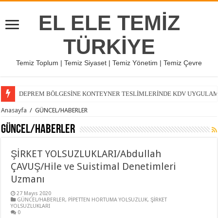
EL ELE TEMİZ
TÜRKİYE
Temiz Toplum | Temiz Siyaset | Temiz Yönetim | Temiz Çevre
DEPREM BÖLGESİNE KONTEYNER TESLİMLERİNDE KDV UYGULAMASI
Anasayfa
/
GÜNCEL/HABERLER
GÜNCEL/HABERLER
ŞİRKET YOLSUZLUKLARI/Abdullah
ÇAVUŞ/Hile ve Suistimal Denetimleri
Uzmanı
27 Mayıs 2020
GÜNCEL/HABERLER
,
PİPETTEN HORTUMA YOLSUZLUK
,
ŞİRKET
YOLSUZLUKLARI
0