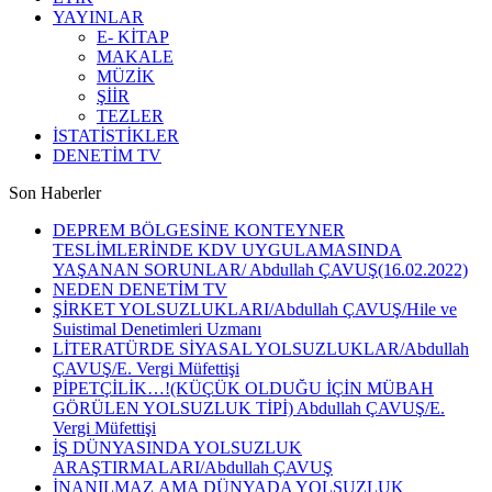
YAYINLAR
E- KİTAP
MAKALE
MÜZİK
ŞİİR
TEZLER
İSTATİSTİKLER
DENETİM TV
Son Haberler
DEPREM BÖLGESİNE KONTEYNER
TESLİMLERİNDE KDV UYGULAMASINDA
YAŞANAN SORUNLAR/ Abdullah ÇAVUŞ(16.02.2022)
NEDEN DENETİM TV
ŞİRKET YOLSUZLUKLARI/Abdullah ÇAVUŞ/Hile ve
Suistimal Denetimleri Uzmanı
LİTERATÜRDE SİYASAL YOLSUZLUKLAR/Abdullah
ÇAVUŞ/E. Vergi Müfettişi
PİPETÇİLİK…!(KÜÇÜK OLDUĞU İÇİN MÜBAH
GÖRÜLEN YOLSUZLUK TİPİ) Abdullah ÇAVUŞ/E.
Vergi Müfettişi
İŞ DÜNYASINDA YOLSUZLUK
ARAŞTIRMALARI/Abdullah ÇAVUŞ
İNANILMAZ AMA DÜNYADA YOLSUZLUK