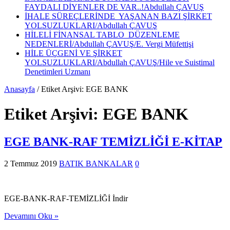
FAYDALI DİYENLER DE VAR..!Abdullah ÇAVUŞ
İHALE SÜREÇLERİNDE YAŞANAN BAZI ŞİRKET
YOLSUZLUKLARI/Abdullah ÇAVUŞ
HİLELİ FİNANSAL TABLO DÜZENLEME
NEDENLERİ/Abdullah ÇAVUŞ/E. Vergi Müfettişi
HİLE ÜÇGENİ VE ŞİRKET
YOLSUZLUKLARI/Abdullah ÇAVUŞ/Hile ve Suistimal
Denetimleri Uzmanı
Anasayfa
/
Etiket Arşivi: EGE BANK
Etiket Arşivi:
EGE BANK
EGE BANK-RAF TEMİZLİĞİ E-KİTAP
2 Temmuz 2019
BATIK BANKALAR
0
EGE-BANK-RAF-TEMİZLİĞİ İndir
Devamını Oku »