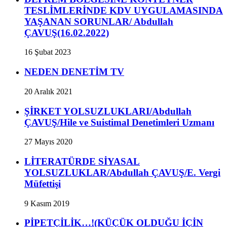
TESLİMLERİNDE KDV UYGULAMASINDA
YAŞANAN SORUNLAR/ Abdullah
ÇAVUŞ(16.02.2022)
16 Şubat 2023
NEDEN DENETİM TV
20 Aralık 2021
ŞİRKET YOLSUZLUKLARI/Abdullah
ÇAVUŞ/Hile ve Suistimal Denetimleri Uzmanı
27 Mayıs 2020
LİTERATÜRDE SİYASAL
YOLSUZLUKLAR/Abdullah ÇAVUŞ/E. Vergi
Müfettişi
9 Kasım 2019
PİPETÇİLİK…!(KÜÇÜK OLDUĞU İÇİN