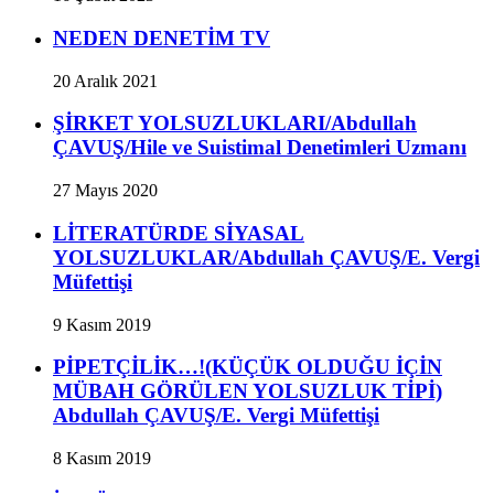
NEDEN DENETİM TV
20 Aralık 2021
ŞİRKET YOLSUZLUKLARI/Abdullah
ÇAVUŞ/Hile ve Suistimal Denetimleri Uzmanı
27 Mayıs 2020
LİTERATÜRDE SİYASAL
YOLSUZLUKLAR/Abdullah ÇAVUŞ/E. Vergi
Müfettişi
9 Kasım 2019
PİPETÇİLİK…!(KÜÇÜK OLDUĞU İÇİN
MÜBAH GÖRÜLEN YOLSUZLUK TİPİ)
Abdullah ÇAVUŞ/E. Vergi Müfettişi
8 Kasım 2019