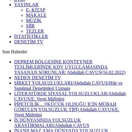
YAYINLAR
E- KİTAP
MAKALE
MÜZİK
ŞİİR
TEZLER
İSTATİSTİKLER
DENETİM TV
Son Haberler
DEPREM BÖLGESİNE KONTEYNER
TESLİMLERİNDE KDV UYGULAMASINDA
YAŞANAN SORUNLAR/ Abdullah ÇAVUŞ(16.02.2022)
NEDEN DENETİM TV
ŞİRKET YOLSUZLUKLARI/Abdullah ÇAVUŞ/Hile ve
Suistimal Denetimleri Uzmanı
LİTERATÜRDE SİYASAL YOLSUZLUKLAR/Abdullah
ÇAVUŞ/E. Vergi Müfettişi
PİPETÇİLİK…!(KÜÇÜK OLDUĞU İÇİN MÜBAH
GÖRÜLEN YOLSUZLUK TİPİ) Abdullah ÇAVUŞ/E.
Vergi Müfettişi
İŞ DÜNYASINDA YOLSUZLUK
ARAŞTIRMALARI/Abdullah ÇAVUŞ
İNANILMAZ AMA DÜNYADA YOLSUZLUK