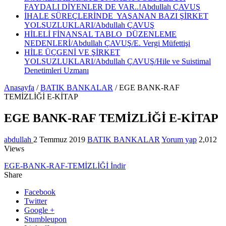
FAYDALI DİYENLER DE VAR..!Abdullah ÇAVUŞ
İHALE SÜREÇLERİNDE YAŞANAN BAZI ŞİRKET
YOLSUZLUKLARI/Abdullah ÇAVUŞ
HİLELİ FİNANSAL TABLO DÜZENLEME
NEDENLERİ/Abdullah ÇAVUŞ/E. Vergi Müfettişi
HİLE ÜÇGENİ VE ŞİRKET
YOLSUZLUKLARI/Abdullah ÇAVUŞ/Hile ve Suistimal
Denetimleri Uzmanı
Anasayfa
/
BATIK BANKALAR
/
EGE BANK-RAF
TEMİZLİĞİ E-KİTAP
EGE BANK-RAF TEMİZLİĞİ E-KİTAP
abdullah
2 Temmuz 2019
BATIK BANKALAR
Yorum yap
2,012
Views
EGE-BANK-RAF-TEMİZLİĞİ
İndir
Share
Facebook
Twitter
Google +
Stumbleupon