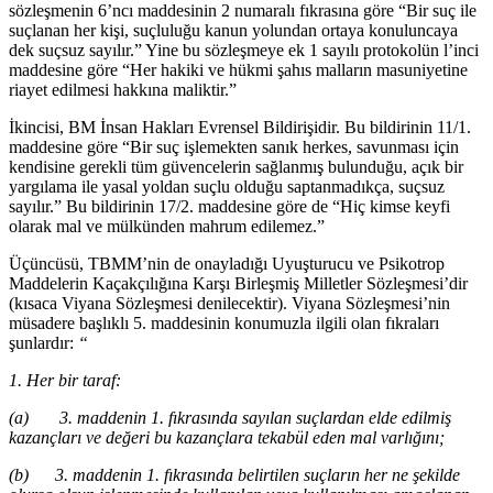
sözleşmenin 6’ncı maddesinin 2 numaralı fıkrasına göre “Bir suç ile
suçlanan her kişi, suçluluğu kanun yolundan ortaya konuluncaya
dek suçsuz sayılır.” Yine bu sözleşmeye ek 1 sayılı protokolün l’inci
maddesine göre “Her hakiki ve hükmi şahıs malların masuniyetine
riayet edilmesi hakkına maliktir.”
İkincisi, BM İnsan Hakları Evrensel Bildirişidir. Bu bildirinin 11/1.
maddesine göre “Bir suç işlemekten sanık herkes, savunması için
kendisine gerekli tüm güvencelerin sağlanmış bulunduğu, açık bir
yargılama ile yasal yoldan suçlu olduğu saptanmadıkça, suçsuz
sayılır.” Bu bildirinin 17/2. maddesine göre de “Hiç kimse keyfi
olarak mal ve mülkünden mahrum edilemez.”
Üçüncüsü, TBMM’nin de onayladığı Uyuşturucu ve Psikotrop
Maddelerin Kaçakçılığına Karşı Birleşmiş Milletler Sözleşmesi’dir
(kısaca Viyana Sözleşmesi denilecektir). Viyana Sözleşmesi’nin
müsadere başlıklı 5. maddesinin konumuzla ilgili olan fıkraları
şunlardır:
“
1. Her bir taraf:
(a) 3. maddenin 1. fıkrasında sayılan suçlardan elde edilmiş
kazançları ve değeri bu kazançlara tekabül eden mal varlığını;
(b) 3. maddenin 1. fıkrasında belirtilen suçların her ne şekilde