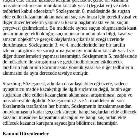
müsadere edilmesini mümkün kılacak yasal (legislative) ve öteki
tedbirleri kabul edecektir.” Sözleşmenin 6. maddesinde de suçtan
elde edilen kazancın aklanmasının suç sayılması için gerekli yasal ve
diğer düzenlemelerin yapılması karara bağlanmakta ve bu suçun
çerçevesi çizilmektedir. Bu maddede ayrıca suçun oluşmasında kasıt
unsurunun gerekli olduğu; suçun unsurlarından olan bilgi, kasıt ve
amacın objektif ve gerçek olaylardan çıkarılabileceği üzerinde
durulmuştur. Sözleşmenin 3. ve 4. maddelerinde her bir tarafın
izleme, araştırma ve soruşturma yapmayı mümkün kılacak yasal ve
diğer düzenlemeleri yapması istenmiştir. Sözleşmenin 5. maddesinde
de müsadere ile soruşturma ve geçici tedbirlerden etkilenecek
tarafların haklarının korunmasına yönelik yasal ve diğer tedbirlerin
alınmasını da aynı derecede tavsiye etmiştir.
Strazburg Sözleşmesi, adından da anlaşılabileceği üzere, sadece
uyuşturucu madde kaçakçılığı ile ilgili suçlardan değil, bütün ağır
suçlardan elde edilen kazançların aklanması, araştırılması, zaptı ve
müsaderesi ile ilgilidir. Sözleşmenin 2. ve 5. maddelerinin son
fıkralarında taraflardan her birinin, Sözleşmenin imzalanmasından
onaylanmasına kadar geçecek süreçte, hangi suçlardan elde edilecek
kazancı müsadere kapsamına alacağını ve hangi suçlardan elde
edilecek kazancı karapara sayacağını bildirmesi istenmiştir.
Kanuni Düzenlemeler