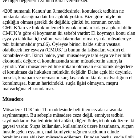
ve diğer değerlerin zaptına karar veremezler.
4208 numaralı Kanun’un 9.maddesinde, konulacak tedbirin ne
miktarda olacağına dair bir açıklık yoktur. Bize göre böyle bir
açıklığın olması gerekli de değildir, çünkü bu sorunun cevabı
CMUK’tan ve hukukun temel kaynaklarından kolayca çıkarılabilir.
CMUK’a göre el koymanın iki sebebi vardır: El koymaya konu olan
eşya ya tahkikat için sübut vasıtalarından olmalı ya da müsadereye
tabi bulunmalıdır (m.86). Öyleyse birinci halde sübut vasıtası
olabilecek her eşyaya (CMUK’ta bunun da istisnaları vardır) el
konabilecektir. İkinci halde, yani müsadereye tabi eşya ve her türlü
ekonomik değere el konulmasında sınır, müsaderenin sınırıyla
aynıdır. Yani müsadere edilme imkanı olmayan ekonomik değerlere
el konulması da hukuken mümkün değildir. Daha açık bir deyimle,
mesela, karapara ve nemasını karşılayacak miktarda malvarlığına el
konulmuşsa, bunun haricindeki, suçla ilgisi olmayan, meşru
malvarlığına el konulamaz.
Müsadere
Müsadere TCK’nin 11. maddesinde belirtilen cezalar arasında
sayılmamıştır. Bu sebeple müsadere ceza değil, emniyet tedbiri
sayılmaktadır. Bu tedbirin biri ahlâki, diğeri önleyici olmak üzere iki
gayesi vardır. Suçta kullanılan, kullanılmak üzere hazırlanan, suçtan
husule gelen eşyanın, mahkumiyete rağmen suçlunun elinde
bırakılmasına ahlaken müsaade edilemez. Bundan başka, suçla ilgili