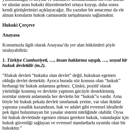
ve uluslar arası hukuki düzenlemeleri ortaya koyup, daha sonra
kendi görüşlerimizi açıklayacağız. Bu yazıdan bir amacımız da ele
alınan konuların hukuk camiasında tartışılmasını sağlamaktır.
Hukuki Çerçeve
Anayasa
Konumuzla ilgili olarak Anayasa’da yer alan hükümleri şöyle
sıralayabiliriz:
1.
Türkiye Cumhuriyeti, …, insan haklarına saygılı, …, sosyal bir
hukuk devletidir (m.2).
“Hukuk devleti “hukuku olan devlet” değil, hukukun egemen
olduğu devlet demektir. Ayrıca burada söz konusu olan “hukuk”
herhangi bir hukuk anlamına gelmez. Çünkü, pozitif olarak
yürürlüğe konmuş ve devletin yaptırım gücüyle desteklenmiş
normlar sistemi anlamında her devletin bir “hukuk”u vardır. Ama
böyle bir hukuk pekala devleti sınırlamak yerine, var olan iktidar
yapısına yasallık kazandıran, hak ve adalet gibi evrensel ideallerle
pek ilgisi bulunmayan bir yasalar sistemi niteliğinde olabilir. Oysa
bir hukuk devletinde egemen olması gereken hukuk, vatandaşlar için
hukuk güvenliği sağlayan ve evrensel standartlarla uyumlu olan bir
hukuktur.”