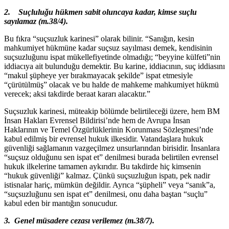
2.
Suçluluğu hükmen sabit oluncaya kadar, kimse suçlu
sayılamaz (m.38/4).
Bu fıkra “suçsuzluk karinesi” olarak bilinir. “Sanığın, kesin
mahkumiyet hükmüne kadar suçsuz sayılması demek, kendisinin
suçsuzluğunu ispat mükellefiyetinde olmadığı; “beyyine külfeti”nin
iddiacıya ait bulunduğu demektir. Bu karine, iddiacının, suç iddiasını
“makul şüpheye yer bırakmayacak şekilde” ispat etmesiyle
“çürütülmüş” olacak ve bu halde de mahkeme mahkumiyet hükmü
verecek; aksi takdirde beraat kararı alacaktır.”
Suçsuzluk karinesi, müteakip bölümde belirtileceği üzere, hem BM
İnsan Hakları Evrensel Bildirisi’nde hem de Avrupa İnsan
Haklarının ve Temel Özgürlüklerinin Korunması Sözleşmesi’nde
kabul edilmiş bir evrensel hukuk ilkesidir. Vatandaşlara hukuk
güvenliği sağlamanın vazgeçilmez unsurlarından birisidir. İnsanlara
“suçsuz olduğunu sen ispat et” denilmesi burada belirtilen evrensel
hukuk ilkelerine tamamen aykırıdır. Bu takdirde hiç kimsenin
“hukuk güvenliği” kalmaz. Çünkü suçsuzluğun ispatı, pek nadir
istisnalar hariç, mümkün değildir. Ayrıca “şüpheli” veya “sanık”a,
“suçsuzluğunu sen ispat et” denilmesi, onu daha baştan “suçlu”
kabul eden bir mantığın sonucudur.
3.
Genel müsadere cezası verilemez (m.38/7).