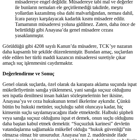
müsadereye engel değildir. Müsadereye tabi mal ve değerler
ile bunların nemaları ele geçirilemediği takdirde, meşru
yollardan kazanılmış olsa dahi malvarlığından, neması dahil,
İcara parayı karşılayacak kadarlık kısmı müsadere edilir.
Tamamının müsaderesi yoluna gidilmez. Zaten, daha önce de
belirtildiği gibi Anayasa’da genel müsadere cezası
yasaklanmıştır.
Görüldüğü gibi 4208 sayılı Kanun’da müsadere, TCK’ye nazaran
daha kapsamlı bir şekilde düzenlenmiştir. Bundan amaç, suçlardan
elde edilen her türlü maddi kazancın müsaderesi suretiyle çıkar
amaçlı suç işlenmesini caydırmaktır.
Değerlendirme ve Sonuç
Genel olarak suçlarda, özel olarak da karapara aklama suçunda ispat
mükellefiyetinin sanığa yüklenmesi, yani sanığa suçsuz olduğunu
sen ispatla denilmesi insan hakları sözleşmelerinin her ikisine,
Anayasa’ya ve ceza hukukunun temel ilkelerine aykırıdır. Çünkü
bütün bu hukuki metinler, suçluluğu sabit oluncaya kadar, hiç
kimsenin suçlu sayılamayacağını ifade etmektedir. Halbuki şüpheli
veya sanığa suçsuz olduğunu ispat et demek, onun suçlu olduğunu
daha baştan kabul etmek demektir. “Suçsuzluk karinesi” devletin
vatandaşlarına sağlamakla mükellef olduğu “hukuk güvenliği”nin
olmazsa olmaz bir unsurudur. Anayasa’nın 2. maddesinde ifade