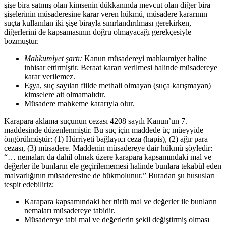
şişe bira satmış olan kimsenin dükkanında mevcut olan diğer bira
şişelerinin müsaderesine karar veren hükmü, müsadere kararının
suçta kullanılan iki şişe birayla sınırlandırılması gerekirken,
diğerlerini de kapsamasının doğru olmayacağı gerekçesiyle
bozmuştur.
Mahkumiyet şartı:
Kanun müsadereyi mahkumiyet haline
inhisar ettirmiştir. Beraat kararı verilmesi halinde müsadereye
karar verilemez.
Eşya, suç sayılan fiilde methali olmayan (suça karışmayan)
kimselere ait olmamalıdır.
Müsadere mahkeme kararıyla olur.
Karapara aklama suçunun cezası 4208 sayılı Kanun’un 7.
maddesinde düzenlenmiştir. Bu suç için maddede üç müeyyide
öngörülmüştür: (1) Hürriyeti bağlayıcı ceza (hapis), (2) ağır para
cezası, (3) müsadere. Maddenin müsadereye dair hükmü şöyledir:
“… nemaları da dahil olmak üzere karapara kapsamındaki mal ve
değerler ile bunların ele geçirilememesi halinde bunlara tekabül eden
malvarlığının müsaderesine de hükmolunur.” Buradan şu hususları
tespit edebiliriz:
Karapara kapsamındaki her türlü mal ve değerler ile bunların
nemaları müsadereye tabidir.
Müsadereye tabi mal ve değerlerin şekil değiştirmiş olması