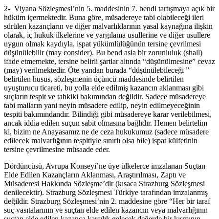
2- Viyana Sözleşmesi’nin 5. maddesinin 7. bendi tartışmaya açık bir
hüküm içermektedir. Buna göre, müsadereye tabi olabileceği ileri
sürülen kazançların ve diğer malvarlıklarının yasal kaynağına ilişkin
olarak, iç hukuk ilkelerine ve yargılama usullerine ve diğer usullere
uygun olmak kaydıyla, ispat yükümlülüğünün tersine çevrilmesi
düşünülebilir (may consider). Bu bend asla bir zorunluluk (shall)
ifade etmemekte, tersine belirli şartlar altında “düşünülmesine” cevaz
(may) verilmektedir. Öte yandan burada “düşünülebileceği ”
belirtilen husus, sözleşmenin üçüncü maddesinde belirtilen
uyuşturucu ticareti, bu yolla elde edilmiş kazancın aklanması gibi
suçların tespit ve tahkiki bakımından değildir. Sadece müsadereye
tabi malların yani neyin müsadere edilip, neyin edilmeyeceğinin
tespiti bakımındandır. Bilindiği gibi müsadereye karar verilebilmesi,
ancak iddia edilen suçun sabit olmasına bağlıdır. Hemen belirtelim
ki, bizim ne Anayasamız ne de ceza hukukumuz (sadece müsadere
edilecek malvarlığının tespitiyle sınırlı olsa bile) ispat külfetinin
tersine çevrilmesine müsaade eder.
Dördüncüsü, Avrupa Konseyi’ne üye ülkelerce imzalanan Suçtan
Elde Edilen Kazançların Aklanması, Araştırılması, Zaptı ve
Müsaderesi Hakkında Sözleşme’dir (kısaca Strazburg Sözleşmesi
denilecektir). Strazburg Sözleşmesi Türkiye tarafından imzalanmış
değildir. Strazburg Sözleşmesi’nin 2. maddesine göre “Her bir taraf
suç vasıtalarının ve suçtan elde edilen kazancın veya malvarlığının
suçtan elde edilen kazanca karşılık gelecek değerde bir kısmının