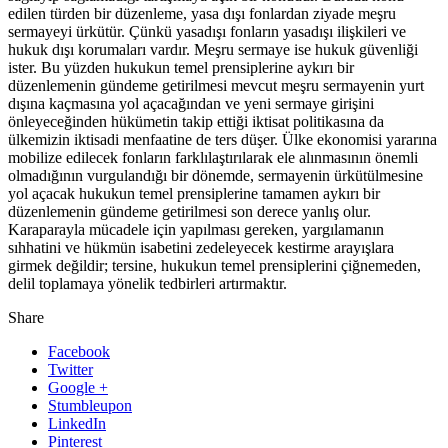
edilen türden bir düzenleme, yasa dışı fonlardan ziyade meşru
sermayeyi ürkütür. Çünkü yasadışı fonların yasadışı ilişkileri ve
hukuk dışı korumaları vardır. Meşru sermaye ise hukuk güvenliği
ister. Bu yüzden hukukun temel prensiplerine aykırı bir
düzenlemenin gündeme getirilmesi mevcut meşru sermayenin yurt
dışına kaçmasına yol açacağından ve yeni sermaye girişini
önleyeceğinden hükümetin takip ettiği iktisat politikasına da
ülkemizin iktisadi menfaatine de ters düşer. Ülke ekonomisi yararına
mobilize edilecek fonların farklılaştırılarak ele alınmasının önemli
olmadığının vurgulandığı bir dönemde, sermayenin ürkütülmesine
yol açacak hukukun temel prensiplerine tamamen aykırı bir
düzenlemenin gündeme getirilmesi son derece yanlış olur.
Karaparayla mücadele için yapılması gereken, yargılamanın
sıhhatini ve hükmün isabetini zedeleyecek kestirme arayışlara
girmek değildir; tersine, hukukun temel prensiplerini çiğnemeden,
delil toplamaya yönelik tedbirleri artırmaktır.
Share
Facebook
Twitter
Google +
Stumbleupon
LinkedIn
Pinterest