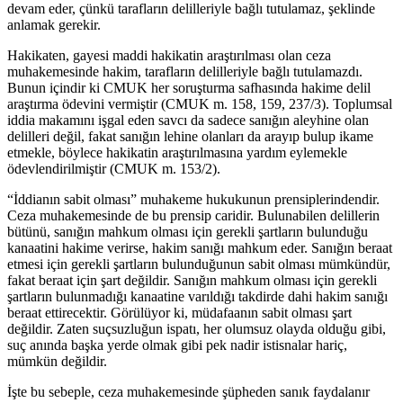
devam eder, çünkü tarafların delilleriyle bağlı tutulamaz, şeklinde
anlamak gerekir.
Hakikaten, gayesi maddi hakikatin araştırılması olan ceza
muhakemesinde hakim, tarafların delilleriyle bağlı tutulamazdı.
Bunun içindir ki CMUK her soruşturma safhasında hakime delil
araştırma ödevini vermiştir (CMUK m. 158, 159, 237/3). Toplumsal
iddia makamını işgal eden savcı da sadece sanığın aleyhine olan
delilleri değil, fakat sanığın lehine olanları da arayıp bulup ikame
etmekle, böylece hakikatin araştırılmasına yardım eylemekle
ödevlendirilmiştir (CMUK m. 153/2).
“İddianın sabit olması” muhakeme hukukunun prensiplerindendir.
Ceza muhakemesinde de bu prensip caridir. Bulunabilen delillerin
bütünü, sanığın mahkum olması için gerekli şartların bulunduğu
kanaatini hakime verirse, hakim sanığı mahkum eder. Sanığın beraat
etmesi için gerekli şartların bulunduğunun sabit olması mümkündür,
fakat beraat için şart değildir. Sanığın mahkum olması için gerekli
şartların bulunmadığı kanaatine varıldığı takdirde dahi hakim sanığı
beraat ettirecektir. Görülüyor ki, müdafaanın sabit olması şart
değildir. Zaten suçsuzluğun ispatı, her olumsuz olayda olduğu gibi,
suç anında başka yerde olmak gibi pek nadir istisnalar hariç,
mümkün değildir.
İşte bu sebeple, ceza muhakemesinde şüpheden sanık faydalanır