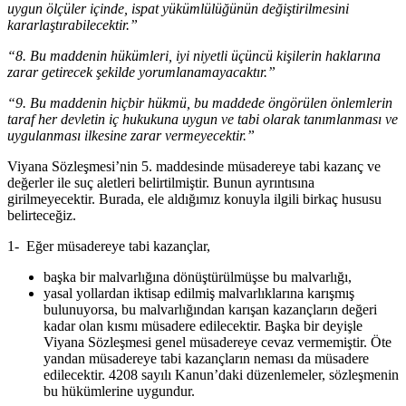
uygun ölçüler içinde, ispat yükümlülüğünün değiştirilmesini
kararlaştırabilecektir.”
“8. Bu maddenin hükümleri, iyi niyetli üçüncü kişilerin haklarına
zarar getirecek şekilde yorumlanamayacaktır.”
“9. Bu maddenin hiçbir hükmü, bu maddede öngörülen önlemlerin
taraf her devletin iç hukukuna uygun ve tabi olarak tanımlanması ve
uygulanması ilkesine zarar vermeyecektir.”
Viyana Sözleşmesi’nin 5. maddesinde müsadereye tabi kazanç ve
değerler ile suç aletleri belirtilmiştir. Bunun ayrıntısına
girilmeyecektir. Burada, ele aldığımız konuyla ilgili birkaç hususu
belirteceğiz.
1- Eğer müsadereye tabi kazançlar,
başka bir malvarlığına dönüştürülmüşse bu malvarlığı,
yasal yollardan iktisap edilmiş malvarlıklarına karışmış
bulunuyorsa, bu malvarlığından karışan kazançların değeri
kadar olan kısmı müsadere edilecektir. Başka bir deyişle
Viyana Sözleşmesi genel müsadereye cevaz vermemiştir. Öte
yandan müsadereye tabi kazançların neması da müsadere
edilecektir. 4208 sayılı Kanun’daki düzenlemeler, sözleşmenin
bu hükümlerine uygundur.