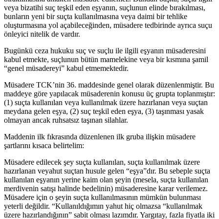
veya bizatihi suç teşkil eden eşyanın, suçlunun elinde bırakılması,
bunların yeni bir suçta kullanılmasına veya daimi bir tehlike
oluşturmasına yol açabileceğinden, müsadere tedbirinde ayrıca suçu
önleyici nitelik de vardır.
Bugünkü ceza hukuku suç ve suçlu ile ilgili eşyanın müsaderesini
kabul etmekte, suçlunun bütün mamelekine veya bir kısmına şamil
“genel müsadereyi” kabul etmemektedir.
Müsadere TCK’nin 36. maddesinde genel olarak düzenlenmiştir. Bu
maddeye göre yapılacak müsaderenin konusu üç grupta toplanmıştır:
(1) suçta kullanılan veya kullanılmak üzere hazırlanan veya suçtan
meydana gelen eşya, (2) suç teşkil eden eşya, (3) taşınması yasak
olmayan ancak ruhsatsız taşınan silahlar.
Maddenin ilk fıkrasında düzenlenen ilk gruba ilişkin müsadere
şartlarını kısaca belirtelim:
Müsadere edilecek şey suçta kullanılan, suçta kullanılmak üzere
hazırlanan veyahut suçtan husule gelen “eşya”dır. Bu sebeple suçta
kullanılan eşyanın yerine kaim olan şeyin (mesela, suçta kullanılan
merdivenin satışı halinde bedelinin) müsaderesine karar verilemez.
Müsadere için o şeyin suçta kullanılmasının mümkün bulunması
yeterli değildir. “Kullanıldığımın yahut hiç olmazsa “kullanılmak
üzere hazırlandığının” sabit olması lazımdır. Yargıtay, fazla fiyatla iki