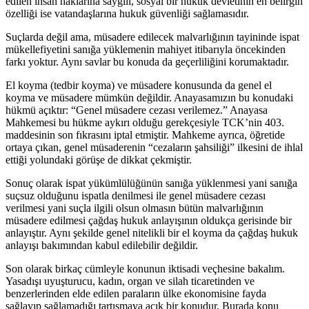
edilen insan haklarına saygılı, sosyal bir hukuk devletinin en belirgin
özelliği ise vatandaşlarına hukuk güvenliği sağlamasıdır.
Suçlarda değil ama, müsadere edilecek malvarlığının tayininde ispat
mükellefiyetini sanığa yüklemenin mahiyet itibarıyla öncekinden
farkı yoktur. Aynı savlar bu konuda da geçerliliğini korumaktadır.
El koyma (tedbir koyma) ve müsadere konusunda da genel el
koyma ve müsadere mümkün değildir. Anayasamızın bu konudaki
hükmü açıktır: “Genel müsadere cezası verilemez.” Anayasa
Mahkemesi bu hükme aykırı olduğu gerekçesiyle TCK’nin 403.
maddesinin son fıkrasını iptal etmiştir. Mahkeme ayrıca, öğretide
ortaya çıkan, genel müsaderenin “cezaların şahsiliği” ilkesini de ihlal
ettiği yolundaki görüşe de dikkat çekmiştir.
Sonuç olarak ispat yükümlülüğünün sanığa yüklenmesi yani sanığa
suçsuz olduğunu ispatla denilmesi ile genel müsadere cezası
verilmesi yani suçla ilgili olsun olmasın bütün malvarlığının
müsadere edilmesi çağdaş hukuk anlayışının oldukça gerisinde bir
anlayıştır. Aynı şekilde genel nitelikli bir el koyma da çağdaş hukuk
anlayışı bakımından kabul edilebilir değildir.
Son olarak birkaç cümleyle konunun iktisadi veçhesine bakalım.
Yasadışı uyuşturucu, kadın, organ ve silah ticaretinden ve
benzerlerinden elde edilen paraların ülke ekonomisine fayda
sağlayıp sağlamadığı tartışmaya açık bir konudur. Burada konu