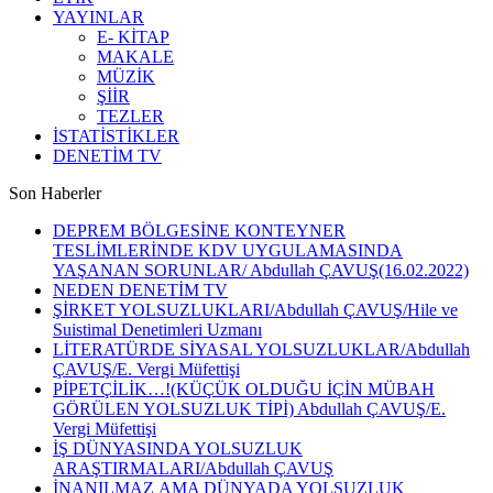
YAYINLAR
E- KİTAP
MAKALE
MÜZİK
ŞİİR
TEZLER
İSTATİSTİKLER
DENETİM TV
Son Haberler
DEPREM BÖLGESİNE KONTEYNER
TESLİMLERİNDE KDV UYGULAMASINDA
YAŞANAN SORUNLAR/ Abdullah ÇAVUŞ(16.02.2022)
NEDEN DENETİM TV
ŞİRKET YOLSUZLUKLARI/Abdullah ÇAVUŞ/Hile ve
Suistimal Denetimleri Uzmanı
LİTERATÜRDE SİYASAL YOLSUZLUKLAR/Abdullah
ÇAVUŞ/E. Vergi Müfettişi
PİPETÇİLİK…!(KÜÇÜK OLDUĞU İÇİN MÜBAH
GÖRÜLEN YOLSUZLUK TİPİ) Abdullah ÇAVUŞ/E.
Vergi Müfettişi
İŞ DÜNYASINDA YOLSUZLUK
ARAŞTIRMALARI/Abdullah ÇAVUŞ
İNANILMAZ AMA DÜNYADA YOLSUZLUK