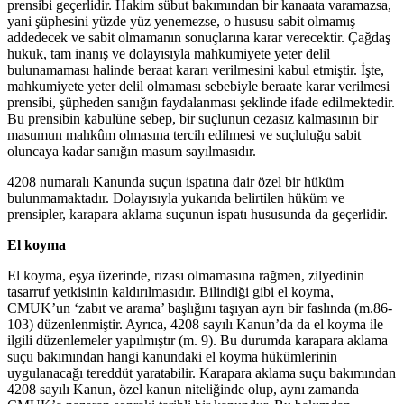
prensibi geçerlidir. Hakim sübut bakımından bir kanaata varamazsa,
yani şüphesini yüzde yüz yenemezse, o hususu sabit olmamış
addedecek ve sabit olmamanın sonuçlarına karar verecektir. Çağdaş
hukuk, tam inanış ve dolayısıyla mahkumiyete yeter delil
bulunamaması halinde beraat kararı verilmesini kabul etmiştir. İşte,
mahkumiyete yeter delil olmaması sebebiyle beraate karar verilmesi
prensibi, şüpheden sanığın faydalanması şeklinde ifade edilmektedir.
Bu prensibin kabulüne sebep, bir suçlunun cezasız kalmasının bir
masumun mahkûm olmasına tercih edilmesi ve suçluluğu sabit
oluncaya kadar sanığın masum sayılmasıdır.
4208 numaralı Kanunda suçun ispatına dair özel bir hüküm
bulunmamaktadır. Dolayısıyla yukarıda belirtilen hüküm ve
prensipler, karapara aklama suçunun ispatı hususunda da geçerlidir.
El koyma
El koyma, eşya üzerinde, rızası olmamasına rağmen, zilyedinin
tasarruf yetkisinin kaldırılmasıdır. Bilindiği gibi el koyma,
CMUK’un ‘zabıt ve arama’ başlığını taşıyan ayrı bir faslında (m.86-
103) düzenlenmiştir. Ayrıca, 4208 sayılı Kanun’da da el koyma ile
ilgili düzenlemeler yapılmıştır (m. 9). Bu durumda karapara aklama
suçu bakımından hangi kanundaki el koyma hükümlerinin
uygulanacağı tereddüt yaratabilir. Karapara aklama suçu bakımından
4208 sayılı Kanun, özel kanun niteliğinde olup, aynı zamanda