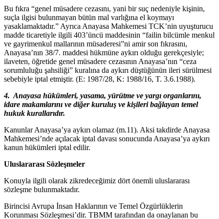
Bu fıkra “genel müsadere cezasını, yani bir suç nedeniyle kişinin,
suçla ilgisi bulunmayan bütün mal varlığına el koymayı
yasaklamaktadır.” Ayrıca Anayasa Mahkemesi TCK’nin uyuşturucu
madde ticaretiyle ilgili 403’üncü maddesinin “failin bilcümle menkul
ve gayrimenkul mallarının müsaderesi”ni amir son fıkrasını,
Anayasa’nın 38/7. maddesi hükmüne aykırı olduğu gerekçesiyle;
ilaveten, öğretide genel müsadere cezasının Anayasa’nın “ceza
sorumluluğu şahsiliği” kuralına da aykırı düştüğünün ileri sürülmesi
sebebiyle iptal etmiştir. (E: 1987/28, K: 1988/16, T. 3.6.1988).
4.
Anayasa hükümleri, yasama, yürütme ve yargı organlarını,
idare makamlarını ve diğer kuruluş ve kişileri bağlayan temel
hukuk kurallarıdır.
Kanunlar Anayasa’ya aykırı olamaz (m.11). Aksi takdirde Anayasa
Mahkemesi’nde açılacak iptal davası sonucunda Anayasa’ya aykırı
kanun hükümleri iptal edilir.
Uluslararası Sözleşmeler
Konuyla ilgili olarak zikredeceğimiz dört önemli uluslararası
sözleşme bulunmaktadır.
Birincisi Avrupa İnsan Haklarının ve Temel Özgürlüklerin
Korunması Sözleşmesi’dir. TBMM tarafından da onaylanan bu