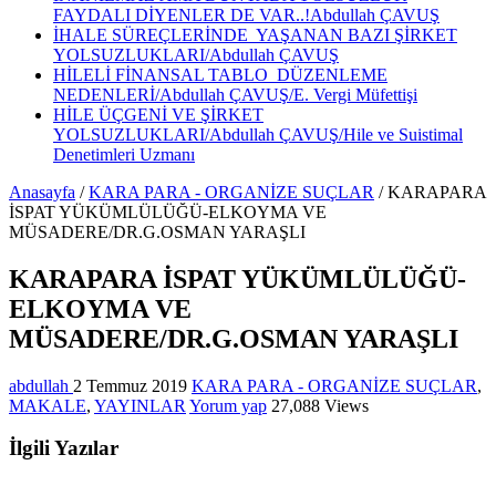
FAYDALI DİYENLER DE VAR..!Abdullah ÇAVUŞ
İHALE SÜREÇLERİNDE YAŞANAN BAZI ŞİRKET
YOLSUZLUKLARI/Abdullah ÇAVUŞ
HİLELİ FİNANSAL TABLO DÜZENLEME
NEDENLERİ/Abdullah ÇAVUŞ/E. Vergi Müfettişi
HİLE ÜÇGENİ VE ŞİRKET
YOLSUZLUKLARI/Abdullah ÇAVUŞ/Hile ve Suistimal
Denetimleri Uzmanı
Anasayfa
/
KARA PARA - ORGANİZE SUÇLAR
/
KARAPARA
İSPAT YÜKÜMLÜLÜĞÜ-ELKOYMA VE
MÜSADERE/DR.G.OSMAN YARAŞLI
KARAPARA İSPAT YÜKÜMLÜLÜĞÜ-
ELKOYMA VE
MÜSADERE/DR.G.OSMAN YARAŞLI
abdullah
2 Temmuz 2019
KARA PARA - ORGANİZE SUÇLAR
,
MAKALE
,
YAYINLAR
Yorum yap
27,088 Views
İlgili Yazılar