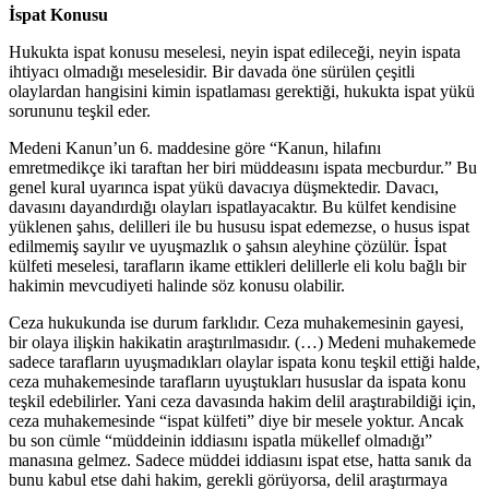
İspat Konusu
Hukukta ispat konusu meselesi, neyin ispat edileceği, neyin ispata
ihtiyacı olmadığı meselesidir. Bir davada öne sürülen çeşitli
olaylardan hangisini kimin ispatlaması gerektiği, hukukta ispat yükü
sorununu teşkil eder.
Medeni Kanun’un 6. maddesine göre “Kanun, hilafını
emretmedikçe iki taraftan her biri müddeasını ispata mecburdur.” Bu
genel kural uyarınca ispat yükü davacıya düşmektedir. Davacı,
davasını dayandırdığı olayları ispatlayacaktır. Bu külfet kendisine
yüklenen şahıs, delilleri ile bu hususu ispat edemezse, o husus ispat
edilmemiş sayılır ve uyuşmazlık o şahsın aleyhine çözülür. İspat
külfeti meselesi, tarafların ikame ettikleri delillerle eli kolu bağlı bir
hakimin mevcudiyeti halinde söz konusu olabilir.
Ceza hukukunda ise durum farklıdır. Ceza muhakemesinin gayesi,
bir olaya ilişkin hakikatin araştırılmasıdır. (…) Medeni muhakemede
sadece tarafların uyuşmadıkları olaylar ispata konu teşkil ettiği halde,
ceza muhakemesinde tarafların uyuştukları hususlar da ispata konu
teşkil edebilirler. Yani ceza davasında hakim delil araştırabildiği için,
ceza muhakemesinde “ispat külfeti” diye bir mesele yoktur. Ancak
bu son cümle “müddeinin iddiasını ispatla mükellef olmadığı”
manasına gelmez. Sadece müddei iddiasını ispat etse, hatta sanık da
bunu kabul etse dahi hakim, gerekli görüyorsa, delil araştırmaya