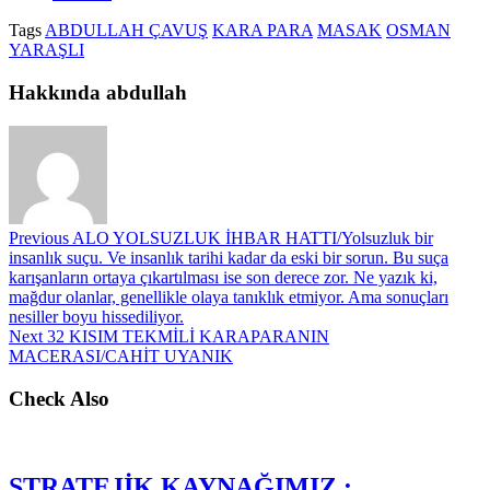
Tags
ABDULLAH ÇAVUŞ
KARA PARA
MASAK
OSMAN
YARAŞLI
Hakkında abdullah
Previous
ALO YOLSUZLUK İHBAR HATTI/Yolsuzluk bir
insanlık suçu. Ve insanlık tarihi kadar da eski bir sorun. Bu suça
karışanların ortaya çıkartılması ise son derece zor. Ne yazık ki,
mağdur olanlar, genellikle olaya tanıklık etmiyor. Ama sonuçları
nesiller boyu hissediliyor.
Next
32 KISIM TEKMİLİ KARAPARANIN
MACERASI/CAHİT UYANIK
Check Also
STRATEJİK KAYNAĞIMIZ :