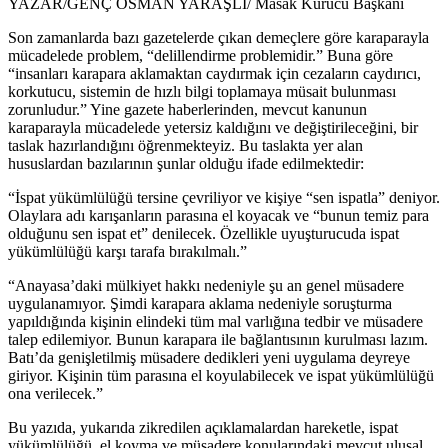
YAZAR/GENÇ OSMAN YARAŞLI/ Masak Kurucu Başkanı
Son zamanlarda bazı gazetelerde çıkan demeçlere göre karaparayla
mücadelede problem, “delillendirme problemidir.” Buna göre
“insanları karapara aklamaktan caydırmak için cezaların caydırıcı,
korkutucu, sistemin de hızlı bilgi toplamaya müsait bulunması
zorunludur.” Yine gazete haberlerinden, mevcut kanunun
karaparayla mücadelede yetersiz kaldığını ve değiştirileceğini, bir
taslak hazırlandığını öğrenmekteyiz. Bu taslakta yer alan
hususlardan bazılarının şunlar olduğu ifade edilmektedir:
“İspat yükümlülüğü tersine çevriliyor ve kişiye “sen ispatla” deniyor.
Olaylara adı karışanların parasına el koyacak ve “bunun temiz para
olduğunu sen ispat et” denilecek. Özellikle uyuşturucuda ispat
yükümlülüğü karşı tarafa bırakılmalı.”
“Anayasa’daki mülkiyet hakkı nedeniyle şu an genel müsadere
uygulanamıyor. Şimdi karapara aklama nedeniyle soruşturma
yapıldığında kişinin elindeki tüm mal varlığına tedbir ve müsadere
talep edilemiyor. Bunun karapara ile bağlantısının kurulması lazım.
Batı’da genişletilmiş müsadere dedikleri yeni uygulama deyreye
giriyor. Kişinin tüm parasına el koyulabilecek ve ispat yükümlülüğü
ona verilecek.”
Bu yazıda, yukarıda zikredilen açıklamalardan hareketle, ispat
yükümlülüğü, el koyma ve müsadere konularındaki mevcut ulusal