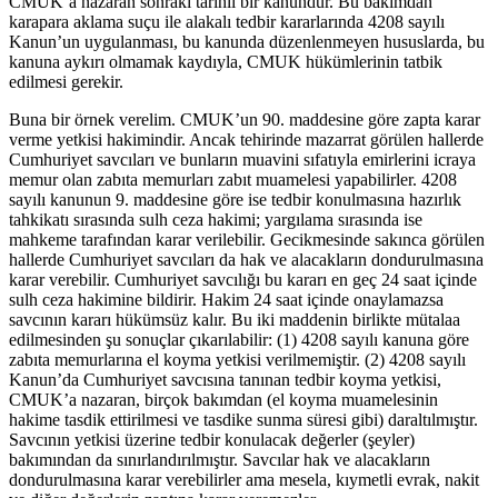
CMUK’a nazaran sonraki tarihli bir kanundur. Bu bakımdan
karapara aklama suçu ile alakalı tedbir kararlarında 4208 sayılı
Kanun’un uygulanması, bu kanunda düzenlenmeyen hususlarda, bu
kanuna aykırı olmamak kaydıyla, CMUK hükümlerinin tatbik
edilmesi gerekir.
Buna bir örnek verelim. CMUK’un 90. maddesine göre zapta karar
verme yetkisi hakimindir. Ancak tehirinde mazarrat görülen hallerde
Cumhuriyet savcıları ve bunların muavini sıfatıyla emirlerini icraya
memur olan zabıta memurları zabıt muamelesi yapabilirler. 4208
sayılı kanunun 9. maddesine göre ise tedbir konulmasına hazırlık
tahkikatı sırasında sulh ceza hakimi; yargılama sırasında ise
mahkeme tarafından karar verilebilir. Gecikmesinde sakınca görülen
hallerde Cumhuriyet savcıları da hak ve alacakların dondurulmasına
karar verebilir. Cumhuriyet savcılığı bu kararı en geç 24 saat içinde
sulh ceza hakimine bildirir. Hakim 24 saat içinde onaylamazsa
savcının kararı hükümsüz kalır. Bu iki maddenin birlikte mütalaa
edilmesinden şu sonuçlar çıkarılabilir: (1) 4208 sayılı kanuna göre
zabıta memurlarına el koyma yetkisi verilmemiştir. (2) 4208 sayılı
Kanun’da Cumhuriyet savcısına tanınan tedbir koyma yetkisi,
CMUK’a nazaran, birçok bakımdan (el koyma muamelesinin
hakime tasdik ettirilmesi ve tasdike sunma süresi gibi) daraltılmıştır.
Savcının yetkisi üzerine tedbir konulacak değerler (şeyler)
bakımından da sınırlandırılmıştır. Savcılar hak ve alacakların
dondurulmasına karar verebilirler ama mesela, kıymetli evrak, nakit