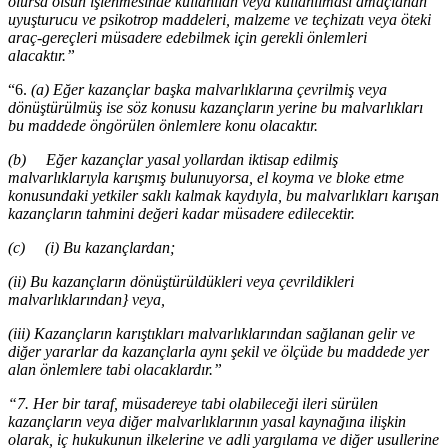
olursa olsun işlenmesinde kullanılan veya kullanılması amaçlanan
uyuşturucu ve psikotrop maddeleri, malzeme ve teçhizatı veya öteki
araç-gereçleri müsadere edebilmek için gerekli önlemleri
alacaktır.”
“6.
(a) Eğer kazançlar başka malvarlıklarına çevrilmiş veya
dönüştürülmüş ise söz konusu kazançların yerine bu malvarlıkları
bu maddede öngörülen önlemlere konu olacaktır.
(b) Eğer kazançlar yasal yollardan iktisap edilmiş
malvarlıklarıyla karışmış bulunuyorsa, el koyma ve bloke etme
konusundaki yetkiler saklı kalmak kaydıyla, bu malvarlıkları karışan
kazançların tahmini değeri kadar müsadere edilecektir.
(c) (i) Bu kazançlardan;
(ii) Bu kazançların dönüştürüldükleri veya çevrildikleri
malvarlıklarından} veya,
(iii) Kazançların karıştıkları malvarlıklarından sağlanan gelir ve
diğer yararlar da kazançlarla aynı şekil ve ölçüde bu maddede yer
alan önlemlere tabi olacaklardır.”
“7. Her bir taraf, müsadereye tabi olabileceği ileri sürülen
kazançların veya diğer malvarlıklarının yasal kaynağına ilişkin
olarak, iç hukukunun ilkelerine ve adli yargılama ve diğer usullerine